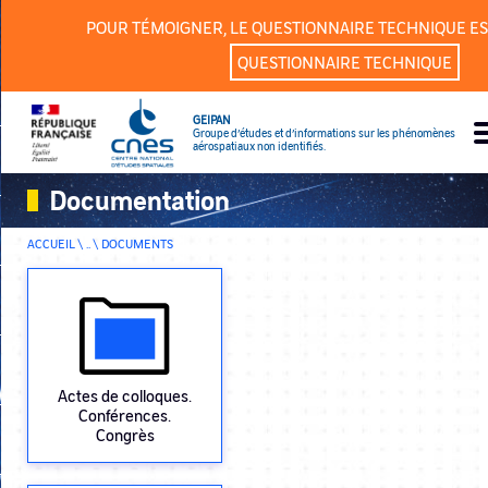
Panneau de gestion des cookies
POUR TÉMOIGNER, LE QUESTIONNAIRE TECHNIQUE ES
QUESTIONNAIRE TECHNIQUE
GEIPAN
Groupe d’études et d’informations sur les phénomènes
aérospatiaux non identifiés.
Documentation
ACCUEIL \ .. \
DOCUMENTS
Actes de colloques.
Conférences.
Congrès