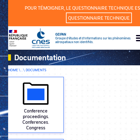
Cookies management panel
POUR TÉMOIGNER, LE QUESTIONNAIRE TECHNIQUE ES
QUESTIONNAIRE TECHNIQUE
GEIPAN
Groupe d’études et d’informations sur les phénomènes
aérospatiaux non identifiés.
Documentation
HOME \ .. \
DOCUMENTS
Conference
proceedings.
Conferences.
Congress