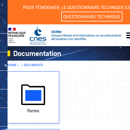
Cookies management panel
POUR TÉMOIGNER, LE QUESTIONNAIRE TECHNIQUE ES
QUESTIONNAIRE TECHNIQUE
GEIPAN
Groupe d’études et d’informations sur les phénomènes
aérospatiaux non identifiés.
Documentation
HOME \ .. \
DOCUMENTS
Forms