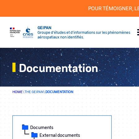
Cookies management panel
POUR TÉMOIGNER, L
GEIPAN
Groupe d’études et d’informations sur les phénomènes
aérospatiaux non identifiés.
Documentation
HOME
\
THE GEIPAN
\
DOCUMENTATION
Documents
External documents