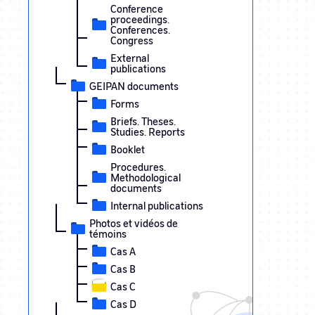
Conference
proceedings.
Conferences.
Congress
External
publications
GEIPAN documents
Forms
Briefs. Theses.
Studies. Reports
Booklet
Procedures.
Methodological
documents
Internal publications
Photos et vidéos de
témoins
Cas A
Cas B
Cas C
Cas D