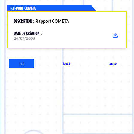
RAPPORT COMETA
DESCRIPTION :
Rapport COMETA
DATE DE CRÉATION :
24/07/2008
Pagination
Page
1/2
Page
Next ›
Dernière
Last »
courante
suivante
page