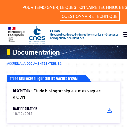
Panneau de gestion des cookies
POUR TÉMOIGNER, LE QUESTIONNAIRE TECHNIQUE ES
QUESTIONNAIRE TECHNIQUE
GEIPAN
Groupe d’études et d’informations sur les phénomènes
aérospatiaux non identifiés.
Documentation
ACCUEIL \ .. \
DOCUMENTS EXTERNES
ETUDE BIBLIOGRAPHIQUE SUR LES VAGUES D'OVNI
DESCRIPTION :
Etude bibliographique sur les vagues
d'OVNI
DATE DE CRÉATION :
18/12/2015