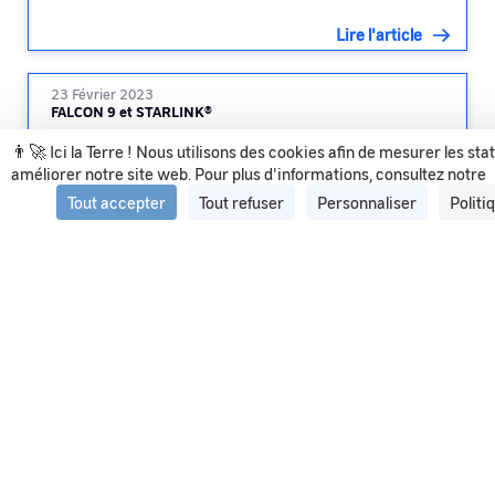
Lire l'article
23 Février 2023
FALCON 9 et STARLINK®
👨‍🚀 Ici la Terre ! Nous utilisons des cookies afin de mesurer les sta
améliorer notre site web. Pour plus d'informations, consultez notre
Lire l'article
Tout accepter
Tout refuser
Personnaliser
Politi
Voir tous les articles