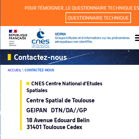
Panneau de gestion des cookies
POUR TÉMOIGNER, LE QUESTIONNAIRE TECHNIQUE ES
QUESTIONNAIRE TECHNIQUE
GEIPAN
Groupe d’études et d’informations sur les phénomènes
aérospatiaux non identifiés.
Contactez-nous
ACCUEIL
\
CONTACTEZ-NOUS
CNES Centre National d'Etudes
Spatiales
Centre Spatial de Toulouse
GEIPAN DTN/DA//GP
18 Avenue Edouard Belin
31401 Toulouse Cedex