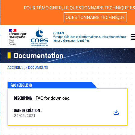
Panneau de gestion des cookies
POUR TÉMOIGNER, LE QUESTIONNAIRE TECHNIQUE ES
QUESTIONNAIRE TECHNIQUE
GEIPAN
Groupe d’études et d’informations sur les phénomènes
aérospatiaux non identifiés.
Documentation
ACCUEIL \ .. \
DOCUMENTS
FAQ (ENGLISH)
DESCRIPTION :
FAQ for download
DATE DE CRÉATION :
24/08/2021