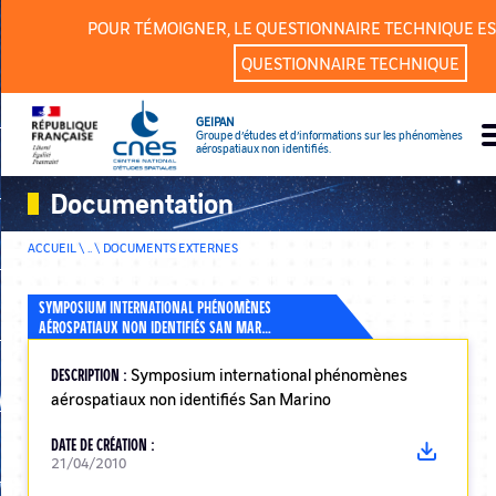
Panneau de gestion des cookies
POUR TÉMOIGNER, LE QUESTIONNAIRE TECHNIQUE ES
QUESTIONNAIRE TECHNIQUE
GEIPAN
Groupe d’études et d’informations sur les phénomènes
aérospatiaux non identifiés.
Documentation
ACCUEIL \ .. \
DOCUMENTS EXTERNES
SYMPOSIUM INTERNATIONAL PHÉNOMÈNES
AÉROSPATIAUX NON IDENTIFIÉS SAN MAR…
DESCRIPTION :
Symposium international phénomènes
aérospatiaux non identifiés San Marino
DATE DE CRÉATION :
21/04/2010