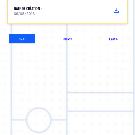
DATE DE CRÉATION :
06/08/2016
Pagination
Page
1/4
Page
Next ›
Dernière
Last »
courante
suivante
page