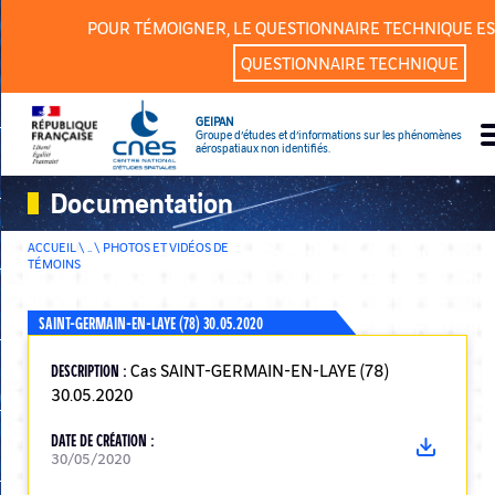
Panneau de gestion des cookies
POUR TÉMOIGNER, LE QUESTIONNAIRE TECHNIQUE ES
QUESTIONNAIRE TECHNIQUE
GEIPAN
Groupe d’études et d’informations sur les phénomènes
aérospatiaux non identifiés.
Documentation
ACCUEIL \ .. \
PHOTOS ET VIDÉOS DE
TÉMOINS
SAINT-GERMAIN-EN-LAYE (78) 30.05.2020
DESCRIPTION :
Cas SAINT-GERMAIN-EN-LAYE (78)
30.05.2020
DATE DE CRÉATION :
30/05/2020