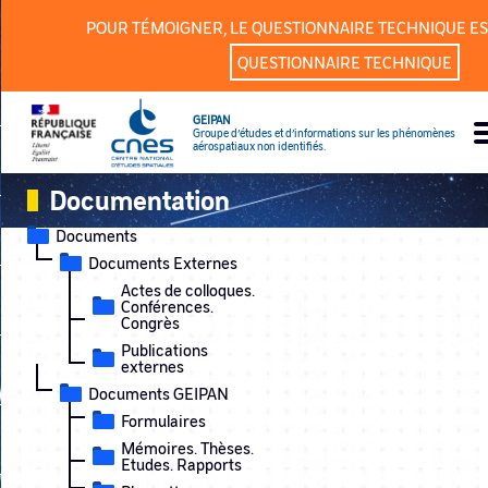
Panneau de gestion des cookies
POUR TÉMOIGNER, LE QUESTIONNAIRE TECHNIQUE ES
QUESTIONNAIRE TECHNIQUE
GEIPAN
Groupe d’études et d’informations sur les phénomènes
aérospatiaux non identifiés.
Documentation
Documents
Documents Externes
Actes de colloques.
Conférences.
Congrès
Publications
externes
Documents GEIPAN
Formulaires
Mémoires. Thèses.
Etudes. Rapports