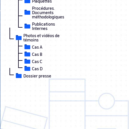
Plaquettes
Procédures.
Documents
méthodologiques
Publications
Internes
Photos et vidéos de
témoins
Cas A
Cas B
Cas C
Cas D
Dossier presse