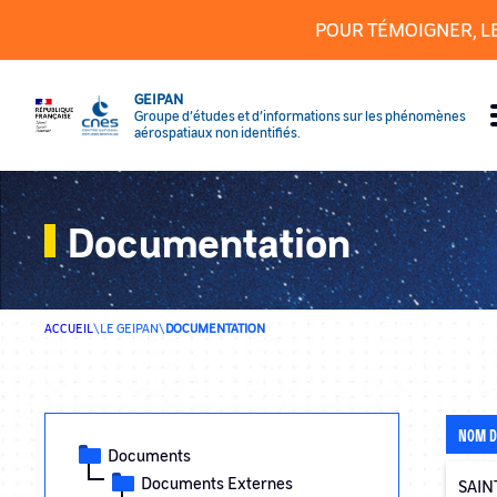
Panneau de gestion des cookies
POUR TÉMOIGNER, L
GEIPAN
Groupe d’études et d’informations sur les phénomènes
aérospatiaux non identifiés.
Documentation
ACCUEIL
\
LE GEIPAN
\
DOCUMENTATION
NOM D
Documents
Documents Externes
SAINT