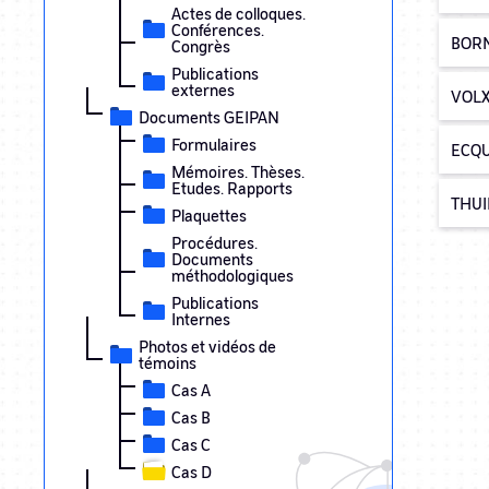
Actes de colloques.
Conférences.
BORN
Congrès
Publications
externes
VOLX
Documents GEIPAN
Formulaires
ECQUE
Mémoires. Thèses.
Etudes. Rapports
THUIR
Plaquettes
Procédures.
Documents
méthodologiques
Publications
Internes
Photos et vidéos de
témoins
Cas A
Cas B
Cas C
Cas D