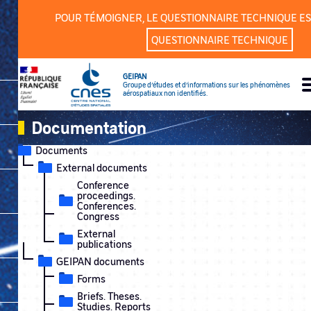
Cookies management panel
POUR TÉMOIGNER, LE QUESTIONNAIRE TECHNIQUE ES
QUESTIONNAIRE TECHNIQUE
GEIPAN
Groupe d’études et d’informations sur les phénomènes
aérospatiaux non identifiés.
Documentation
Documents
External documents
Conference
proceedings.
Conferences.
Congress
External
publications
GEIPAN documents
Forms
Briefs. Theses.
Studies. Reports