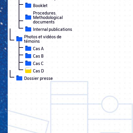
Booklet
Procedures.
Methodological
documents
Internal publications
Photos et vidéos de
témoins
Cas A
Cas B
Cas C
Cas D
Dossier presse