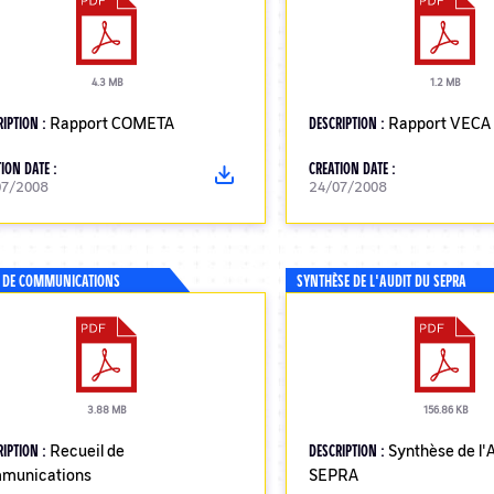
4.3 MB
1.2 MB
RIPTION :
Rapport COMETA
DESCRIPTION :
Rapport VECA
ION DATE :
CREATION DATE :
07/2008
24/07/2008
L DE COMMUNICATIONS
SYNTHÈSE DE L'AUDIT DU SEPRA
3.88 MB
156.86 KB
RIPTION :
Recueil de
DESCRIPTION :
Synthèse de l'
munications
SEPRA