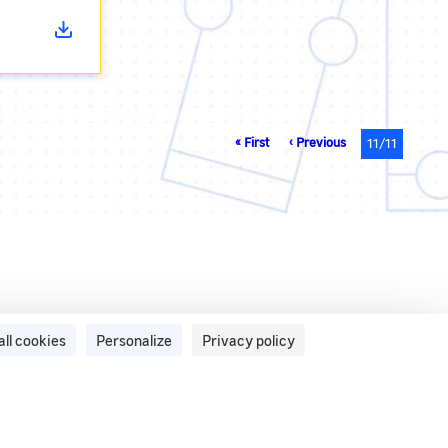
First
« First
Previous
‹ Previous
Current
11/11
page
page
page
all cookies
Personalize
Privacy policy