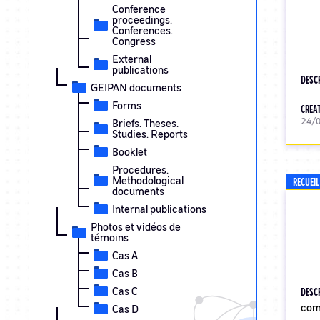
Conference
proceedings.
Conferences.
Congress
External
publications
DESC
GEIPAN documents
Forms
CREAT
24/
Briefs. Theses.
Studies. Reports
Booklet
Procedures.
Methodological
RECUEI
documents
Internal publications
Photos et vidéos de
témoins
Cas A
Cas B
Cas C
DESC
com
Cas D