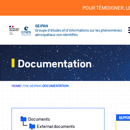
Cookies management panel
POUR TÉMOIGNER, L
GEIPAN
Groupe d’études et d’informations sur les phénomènes
aérospatiaux non identifiés.
Documentation
HOME
\
THE GEIPAN
\
DOCUMENTATION
RAPPOR
Documents
External documents