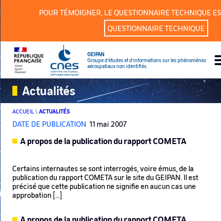
Panneau de gestion des cookies
POUR TÉMOIGNER, LE QUESTIONNAIRE TECHNIQUE ES
QUESTIONNAIRE TECHNIQUE
GEIPAN
Groupe d’études et d’informations sur les phénomènes
aérospatiaux non identifiés.
Actualités
ACCUEIL
\
ACTUALITÉS
DATE DE PUBLICATION
11 mai 2007
A propos de la publication du rapport COMETA
Certains internautes se sont interrogés, voire émus, de la
publication du rapport COMETA sur le site du GEIPAN. Il est
précisé que cette publication ne signifie en aucun cas une
approbation […]
A propos de la publication du rapport COMETA