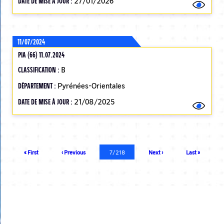
DATE DE MISE À JOUR :
27/01/2026
11/07/2024
PIA (66) 11.07.2024
CLASSIFICATION :
B
DÉPARTEMENT :
Pyrénées-Orientales
DATE DE MISE À JOUR :
21/08/2025
Pagination
Première
« First
Page
‹ Previous
Page
7/218
Page
Next ›
Dernière
Last »
page
précédente
courante
suivante
page