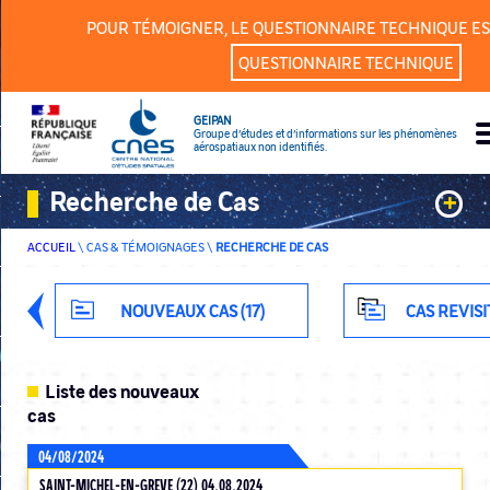
Panneau de gestion des cookies
POUR TÉMOIGNER, LE QUESTIONNAIRE TECHNIQUE ES
QUESTIONNAIRE TECHNIQUE
GEIPAN
Groupe d’études et d’informations sur les phénomènes
aérospatiaux non identifiés.
Recherche de Cas
+
ACCUEIL
\
CAS & TÉMOIGNAGES
\
RECHERCHE DE CAS
Mots Clefs
Classification
NOUVEAUX CAS (17)
CAS REVISI
Département
Liste des nouveaux
cas
04/08/2024
RECHERCHE AVANCÉE
SAINT-MICHEL-EN-GREVE (22) 04.08.2024