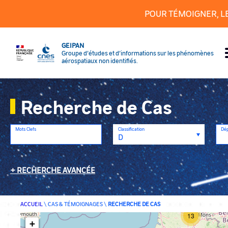
Panneau de gestion des cookies
POUR TÉMOIGNER, L
GEIPAN
Groupe d’études et d’informations sur les phénomènes
aérospatiaux non identifiés.
Recherche de Cas
Mots Clefs
Classification
Dé
RECHERCHE AVANCÉE
ACCUEIL
\
CAS & TÉMOIGNAGES
\
RECHERCHE DE CAS
13
+