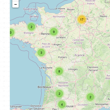
−
17
2
9
3
3
8
2
2
4