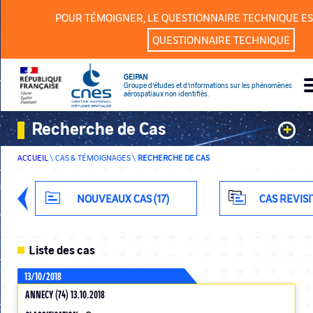
Panneau de gestion des cookies
POUR TÉMOIGNER, LE QUESTIONNAIRE TECHNIQUE ES
QUESTIONNAIRE TECHNIQUE
GEIPAN
Groupe d’études et d’informations sur les phénomènes
aérospatiaux non identifiés.
Recherche de Cas
+
ACCUEIL
\
CAS & TÉMOIGNAGES
\
RECHERCHE DE CAS
Mots Clefs
Classification
NOUVEAUX CAS (17)
CAS REVISI
Département
Liste des cas
13/10/2018
ANNECY (74) 13.10.2018
RECHERCHE AVANCÉE