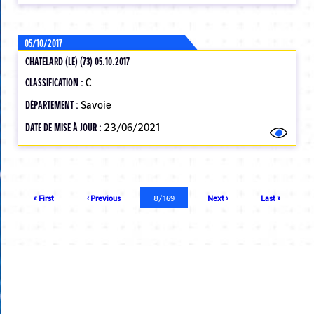
05/10/2017
CHATELARD (LE) (73) 05.10.2017
CLASSIFICATION :
C
DÉPARTEMENT :
Savoie
DATE DE MISE À JOUR :
23/06/2021
Pagination
Première
« First
Page
‹ Previous
Page
8/169
Page
Next ›
Dernière
Last »
page
précédente
courante
suivante
page