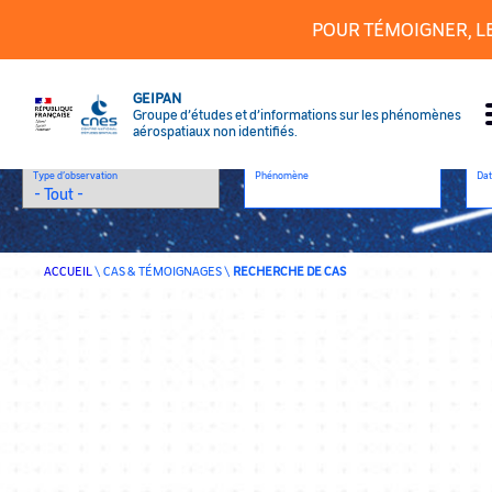
POUR TÉMOIGNER, L
Recherche de Cas
GEIPAN
Mots Clefs
Classification
Dé
Groupe d’études et d’informations sur les phénomènes
aérospatiaux non identifiés.
Type d’observation
Phénomène
Dat
RECHERCHE AVANCÉE
ACCUEIL
\
CAS & TÉMOIGNAGES
\
RECHERCHE DE CAS