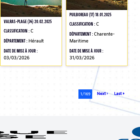
PUILBOREAU (17) 18.01.2025
VALRAS-PLAGE (34) 20.02.2025
CLASSIFICATION :
C
CLASSIFICATION :
C
DÉPARTEMENT :
Charente-
DÉPARTEMENT :
Hérault
Maritime
DATE DE MISE À JOUR :
DATE DE MISE À JOUR :
03/03/2026
31/03/2026
Page
Next ›
Dernière
Last »
Page
1/169
suivante
page
courante