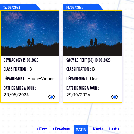
15/08/2023
10/08/2023
BEYNAC (87) 15.08.2023
SACY-LE-PETIT (60) 10.08.2023
CLASSIFICATION :
B
CLASSIFICATION :
B
DÉPARTEMENT :
Haute-Vienne
DÉPARTEMENT :
Oise
DATE DE MISE À JOUR :
DATE DE MISE À JOUR :
28/05/2024
29/10/2024
Première
« First
Page
‹ Previous
Page
Next ›
Dernière
Last »
Page
9/218
page
précédente
suivante
page
courante