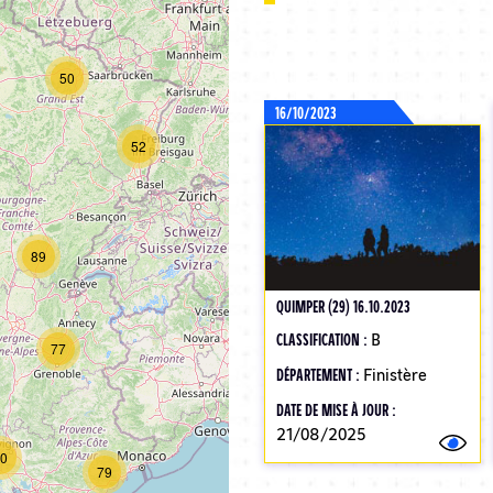
50
16/10/2023
52
89
QUIMPER (29) 16.10.2023
CLASSIFICATION :
B
77
DÉPARTEMENT :
Finistère
DATE DE MISE À JOUR :
21/08/2025
0
79