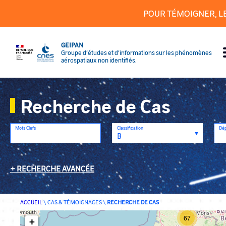
Panneau de gestion des cookies
POUR TÉMOIGNER, L
GEIPAN
Groupe d’études et d’informations sur les phénomènes
aérospatiaux non identifiés.
Recherche de Cas
Mots Clefs
Classification
Dé
RECHERCHE AVANCÉE
ACCUEIL
\
CAS & TÉMOIGNAGES
\
RECHERCHE DE CAS
67
+