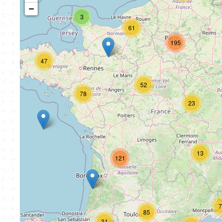
−
3
61
195
47
52
78
23
13
121
7
85
31