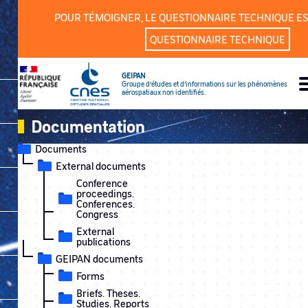
Cookies management panel
POUR TÉMOIGNER, LE QUESTIONNAIRE TECHNIQUE ES
QUESTIONNAIRE TECHNIQUE
GEIPAN
Groupe d’études et d’informations sur les phénomènes
aérospatiaux non identifiés.
Documentation
Documents
External documents
Conference
proceedings.
Conferences.
Congress
External
publications
GEIPAN documents
Forms
Briefs. Theses.
Studies. Reports