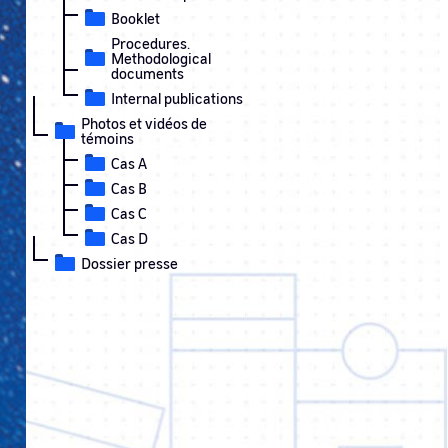
Booklet
Procedures.
Methodological
documents
Internal publications
Photos et vidéos de
témoins
Cas A
Cas B
Cas C
Cas D
Dossier presse