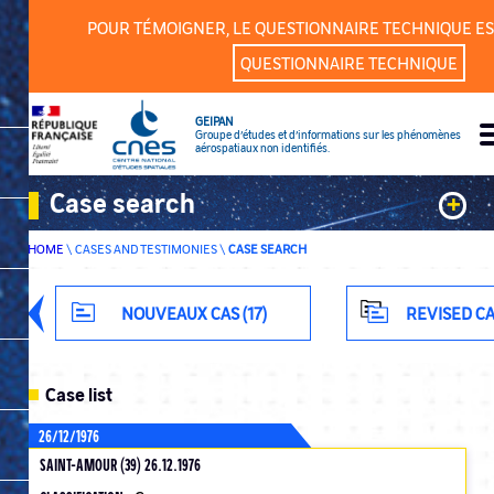
Cookies management panel
POUR TÉMOIGNER, LE QUESTIONNAIRE TECHNIQUE ES
QUESTIONNAIRE TECHNIQUE
GEIPAN
Groupe d’études et d’informations sur les phénomènes
aérospatiaux non identifiés.
Case search
+
HOME
\
CASES AND TESTIMONIES
\
CASE SEARCH
Keywords
Classification
NOUVEAUX CAS (17)
REVISED CA
Department
Case list
26/12/1976
SAINT-AMOUR (39) 26.12.1976
ADVANCED SEARCH