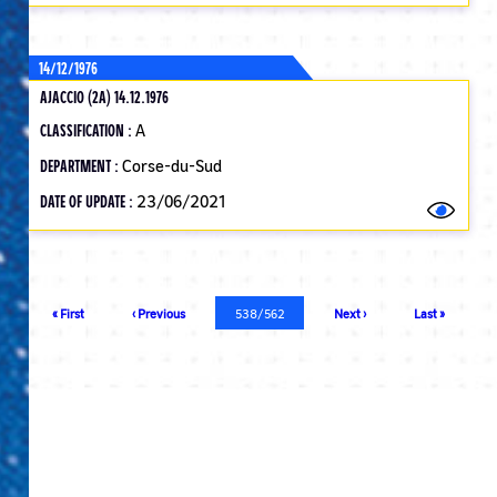
14/12/1976
AJACCIO (2A) 14.12.1976
CLASSIFICATION :
A
DEPARTMENT :
Corse-du-Sud
DATE OF UPDATE :
23/06/2021
Pagination
First
« First
Previous
‹ Previous
Current
538/562
Next
Next ›
Last
Last »
page
page
page
page
page