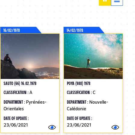
16/02/1978
14/02/1978
SAUTO (66) 16.02.1978
POYA (988) 1978
CLASSIFICATION :
A
CLASSIFICATION :
C
DEPARTMENT :
Pyrénées-
DEPARTMENT :
Nouvelle-
Orientales
Calédonie
DATE OF UPDATE :
DATE OF UPDATE :
23/06/2021
23/06/2021