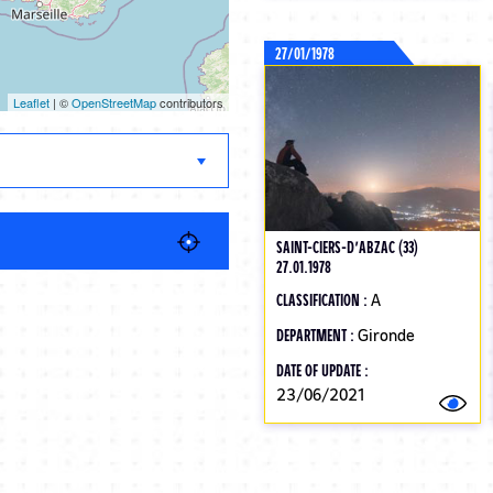
27/01/1978
Leaflet
| ©
OpenStreetMap
contributors
SAINT-CIERS-D’ABZAC (33)
27.01.1978
CLASSIFICATION :
A
DEPARTMENT :
Gironde
DATE OF UPDATE :
23/06/2021