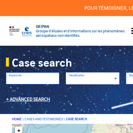
Cookies management panel
POUR TÉMOIGNER, L
GEIPAN
Groupe d’études et d’informations sur les phénomènes
aérospatiaux non identifiés.
Case search
Keywords
Classification
De
ADVANCED SEARCH
HOME
\
CASES AND TESTIMONIES
\
CASE SEARCH
+