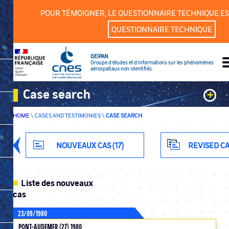
Cookies management panel
POUR TÉMOIGNER, LE QUESTIONNAIRE TECHNIQUE ES
QUESTIONNAIRE TECHNIQUE
GEIPAN
Groupe d’études et d’informations sur les phénomènes
aérospatiaux non identifiés.
Case search
+
HOME
\
CASES AND TESTIMONIES
\
CASE SEARCH
Keywords
Classification
NOUVEAUX CAS (17)
REVISED CA
Department
Liste des nouveaux
cas
23/09/1980
ADVANCED SEARCH
PONT-AUDEMER (27) 1980