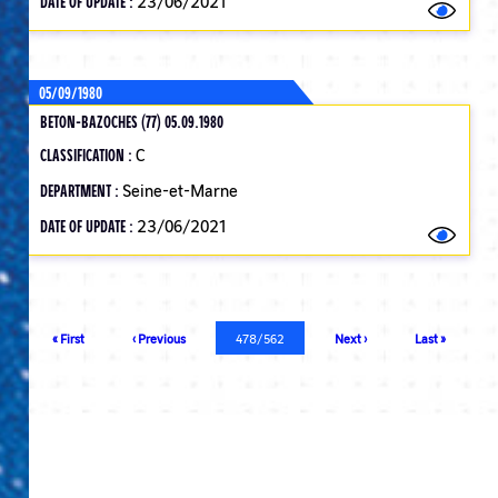
DATE OF UPDATE :
23/06/2021
05/09/1980
BETON-BAZOCHES (77) 05.09.1980
CLASSIFICATION :
C
DEPARTMENT :
Seine-et-Marne
DATE OF UPDATE :
23/06/2021
Pagination
First
« First
Previous
‹ Previous
Current
478/562
Next
Next ›
Last
Last »
page
page
page
page
page