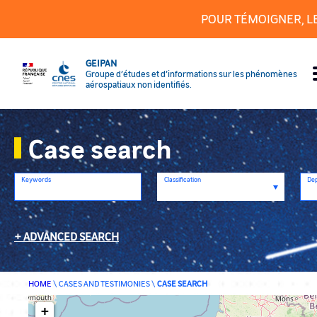
Cookies management panel
POUR TÉMOIGNER, L
GEIPAN
Groupe d’études et d’informations sur les phénomènes
aérospatiaux non identifiés.
Case search
Keywords
Classification
De
ADVANCED SEARCH
HOME
\
CASES AND TESTIMONIES
\
CASE SEARCH
+