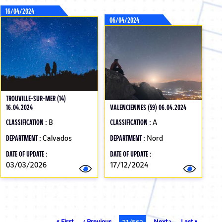
16/04/2024
06/04/2024
TROUVILLE-SUR-MER (14)
16.04.2024
VALENCIENNES (59) 06.04.2024
CLASSIFICATION :
B
CLASSIFICATION :
A
DEPARTMENT :
Calvados
DEPARTMENT :
Nord
DATE OF UPDATE :
DATE OF UPDATE :
03/03/2026
17/12/2024
First
« First
Previous
‹ Previous
Next
Next ›
Last
Last »
Current
21/562