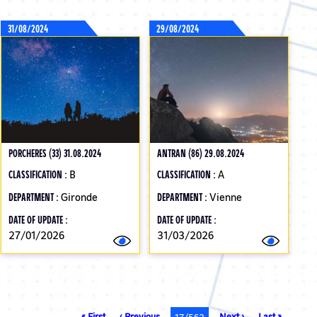
31/08/2024
29/08/2024
PORCHERES (33) 31.08.2024
ANTRAN (86) 29.08.2024
CLASSIFICATION :
B
CLASSIFICATION :
A
DEPARTMENT :
Gironde
DEPARTMENT :
Vienne
DATE OF UPDATE :
DATE OF UPDATE :
27/01/2026
31/03/2026
First
« First
Previous
‹ Previous
Next
Next ›
Last
Last »
Current
17/562