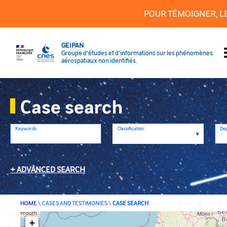
Cookies management panel
POUR TÉMOIGNER, L
GEIPAN
Groupe d’études et d’informations sur les phénomènes
aérospatiaux non identifiés.
Case search
Keywords
Classification
De
ADVANCED SEARCH
HOME
\
CASES AND TESTIMONIES
\
CASE SEARCH
+