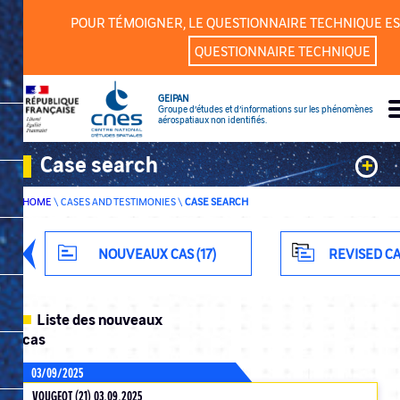
Cookies management panel
POUR TÉMOIGNER, LE QUESTIONNAIRE TECHNIQUE ES
QUESTIONNAIRE TECHNIQUE
GEIPAN
Groupe d’études et d’informations sur les phénomènes
aérospatiaux non identifiés.
Case search
+
HOME
\
CASES AND TESTIMONIES
\
CASE SEARCH
Keywords
Classification
NOUVEAUX CAS (17)
REVISED CA
Department
Liste des nouveaux
cas
03/09/2025
ADVANCED SEARCH
VOUGEOT (21) 03.09.2025