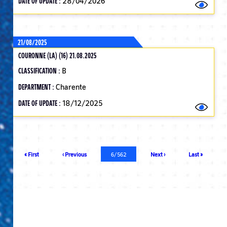
DATE OF UPDATE :
28/04/2026
21/08/2025
COURONNE (LA) (16) 21.08.2025
CLASSIFICATION :
B
DEPARTMENT :
Charente
DATE OF UPDATE :
18/12/2025
Pagination
First
« First
Previous
‹ Previous
Current
6/562
Next
Next ›
Last
Last »
page
page
page
page
page