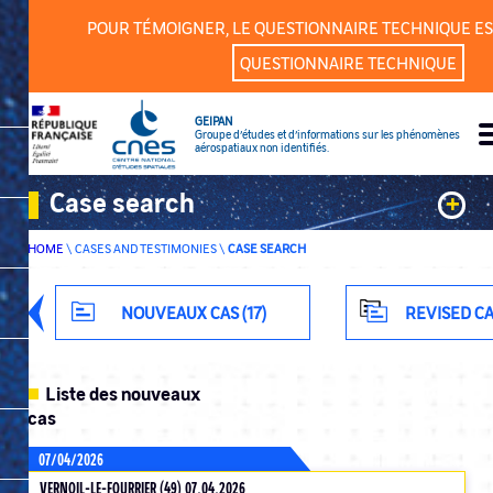
Cookies management panel
POUR TÉMOIGNER, LE QUESTIONNAIRE TECHNIQUE ES
QUESTIONNAIRE TECHNIQUE
GEIPAN
Groupe d’études et d’informations sur les phénomènes
aérospatiaux non identifiés.
Case search
+
HOME
\
CASES AND TESTIMONIES
\
CASE SEARCH
Keywords
Classification
NOUVEAUX CAS (17)
REVISED CA
Department
Liste des nouveaux
cas
07/04/2026
ADVANCED SEARCH
VERNOIL-LE-FOURRIER (49) 07.04.2026