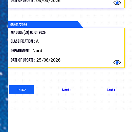
DATE OF UPDATE :
03/03/2026
05/01/2026
MAULDE (59) 05.01.2026
CLASSIFICATION :
A
DEPARTMENT :
Nord
DATE OF UPDATE :
25/06/2026
Pagination
Current
1/562
Next
Next ›
Last
Last »
page
page
page