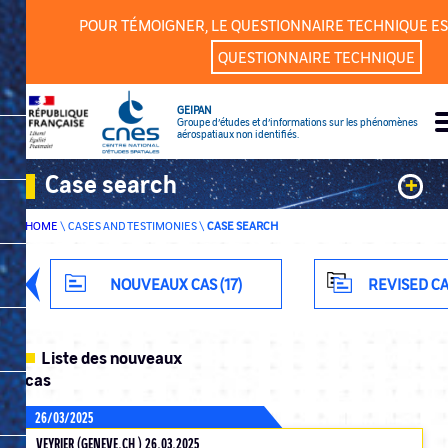
Cookies management panel
POUR TÉMOIGNER, LE QUESTIONNAIRE TECHNIQUE ES
QUESTIONNAIRE TECHNIQUE
GEIPAN
Groupe d’études et d’informations sur les phénomènes
aérospatiaux non identifiés.
Case search
+
HOME
\
CASES AND TESTIMONIES
\
CASE SEARCH
Keywords
Classification
NOUVEAUX CAS (17)
REVISED CA
Department
Liste des nouveaux
cas
26/03/2025
ADVANCED SEARCH
VEYRIER (GENEVE.CH ) 26.03.2025