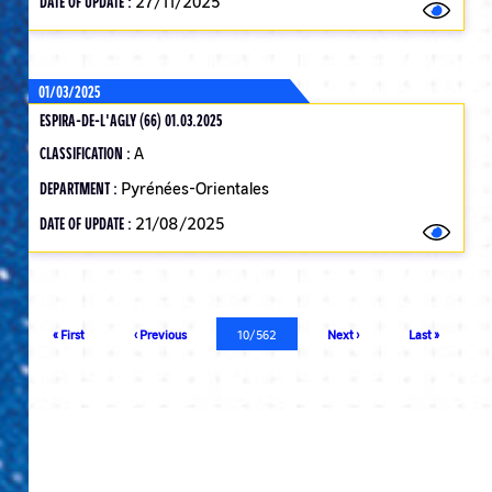
DATE OF UPDATE :
27/11/2025
01/03/2025
ESPIRA-DE-L'AGLY (66) 01.03.2025
CLASSIFICATION :
A
DEPARTMENT :
Pyrénées-Orientales
DATE OF UPDATE :
21/08/2025
Pagination
First
« First
Previous
‹ Previous
Current
10/562
Next
Next ›
Last
Last »
page
page
page
page
page