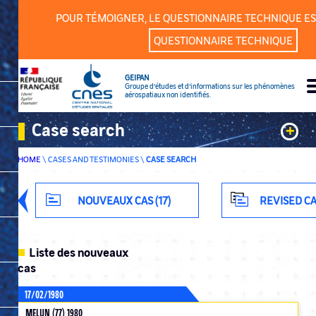
Cookies management panel
POUR TÉMOIGNER, LE QUESTIONNAIRE TECHNIQUE ES
QUESTIONNAIRE TECHNIQUE
GEIPAN
Groupe d’études et d’informations sur les phénomènes
aérospatiaux non identifiés.
Case search
+
HOME
\
CASES AND TESTIMONIES
\
CASE SEARCH
Keywords
Classification
NOUVEAUX CAS (17)
REVISED CA
Department
Liste des nouveaux
cas
17/02/1980
ADVANCED SEARCH
MELUN (77) 1980