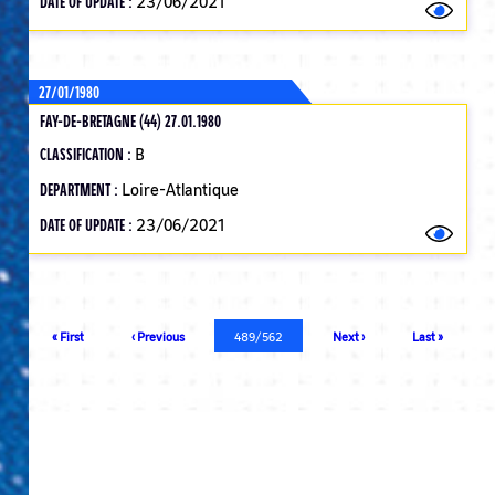
DATE OF UPDATE :
23/06/2021
27/01/1980
FAY-DE-BRETAGNE (44) 27.01.1980
CLASSIFICATION :
B
DEPARTMENT :
Loire-Atlantique
DATE OF UPDATE :
23/06/2021
Pagination
First
« First
Previous
‹ Previous
Current
489/562
Next
Next ›
Last
Last »
page
page
page
page
page