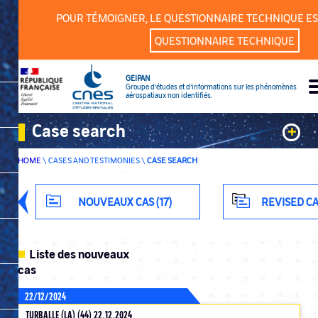
Cookies management panel
POUR TÉMOIGNER, LE QUESTIONNAIRE TECHNIQUE ES
QUESTIONNAIRE TECHNIQUE
GEIPAN
Groupe d’études et d’informations sur les phénomènes
aérospatiaux non identifiés.
Case search
+
HOME
\
CASES AND TESTIMONIES
\
CASE SEARCH
Keywords
Classification
NOUVEAUX CAS (17)
REVISED CA
Department
Liste des nouveaux
cas
22/12/2024
ADVANCED SEARCH
TURBALLE (LA) (44) 22.12.2024