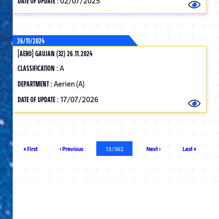
DATE OF UPDATE :
02/07/2025
26/11/2024
[AERO] GAUJAN (32) 26.11.2024
CLASSIFICATION :
A
DEPARTMENT :
Aerien (A)
DATE OF UPDATE :
17/07/2026
Pagination
First
« First
Previous
‹ Previous
Current
13/562
Next
Next ›
Last
Last »
page
page
page
page
page