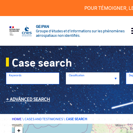
Cookies management panel
POUR TÉMOIGNER, L
GEIPAN
Groupe d’études et d’informations sur les phénomènes
aérospatiaux non identifiés.
Case search
Keywords
Classification
De
ADVANCED SEARCH
HOME
\
CASES AND TESTIMONIES
\
CASE SEARCH
+