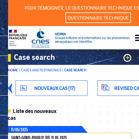
Cookies management panel
POUR TÉMOIGNER, LE QUESTIONNAIRE TECHNIQUE ES
QUESTIONNAIRE TECHNIQUE
GEIPAN
Groupe d’études et d’informations sur les phénomènes
aérospatiaux non identifiés.
Case search
+
HOME
\
CASES AND TESTIMONIES
\
CASE SEARCH
Keywords
Classification
NOUVEAUX CAS (17)
REVISED CA
Department
Liste des nouveaux
cas
11/05/2025
ADVANCED SEARCH
SAINT-GENIS-POUILLY (01) 11.05.2025