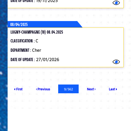
DATE OF UPDATE :
19/11/2025
08/04/2025
LUGNY-CHAMPAGNE (18) 08.04.2025
CLASSIFICATION :
C
DEPARTMENT :
Cher
DATE OF UPDATE :
27/01/2026
Pagination
First
« First
Previous
‹ Previous
Current
9/562
Next
Next ›
Last
Last »
page
page
page
page
page