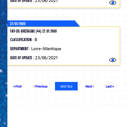
DATE OF UPDATE :
23/06/2021
27/01/1980
FAY-DE-BRETAGNE (44) 27.01.1980
CLASSIFICATION :
B
DEPARTMENT :
Loire-Atlantique
DATE OF UPDATE :
23/06/2021
Pagination
First
« First
Previous
‹ Previous
Current
489/562
Next
Next ›
Last
Last »
page
page
page
page
page