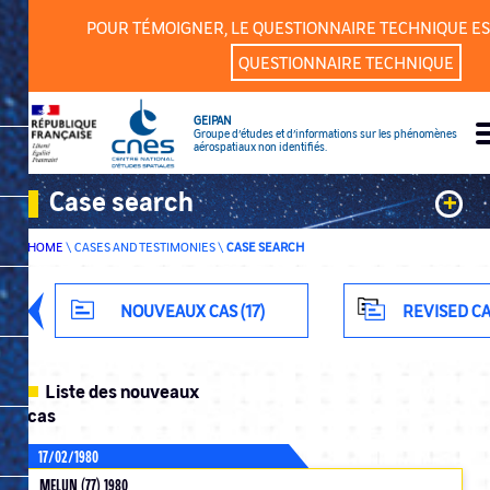
Cookies management panel
POUR TÉMOIGNER, LE QUESTIONNAIRE TECHNIQUE ES
QUESTIONNAIRE TECHNIQUE
GEIPAN
Groupe d’études et d’informations sur les phénomènes
aérospatiaux non identifiés.
Case search
+
HOME
\
CASES AND TESTIMONIES
\
CASE SEARCH
Keywords
Classification
NOUVEAUX CAS (17)
REVISED CA
Department
Liste des nouveaux
cas
17/02/1980
ADVANCED SEARCH
MELUN (77) 1980