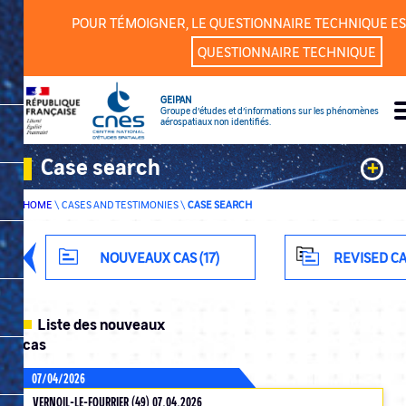
Cookies management panel
POUR TÉMOIGNER, LE QUESTIONNAIRE TECHNIQUE ES
QUESTIONNAIRE TECHNIQUE
GEIPAN
Groupe d’études et d’informations sur les phénomènes
aérospatiaux non identifiés.
Case search
+
HOME
\
CASES AND TESTIMONIES
\
CASE SEARCH
Keywords
Classification
NOUVEAUX CAS (17)
REVISED CA
Department
Liste des nouveaux
cas
07/04/2026
ADVANCED SEARCH
VERNOIL-LE-FOURRIER (49) 07.04.2026