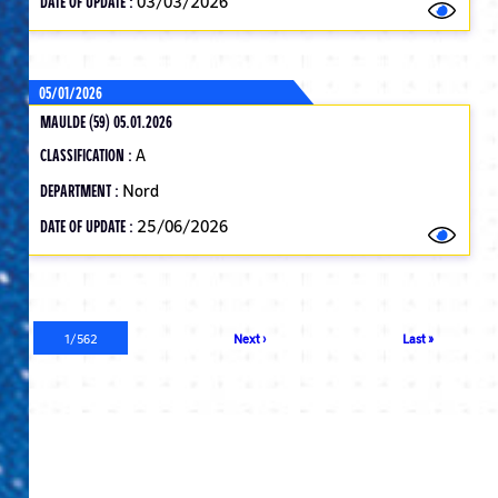
DATE OF UPDATE :
03/03/2026
05/01/2026
MAULDE (59) 05.01.2026
CLASSIFICATION :
A
DEPARTMENT :
Nord
DATE OF UPDATE :
25/06/2026
Pagination
Current
1/562
Next
Next ›
Last
Last »
page
page
page