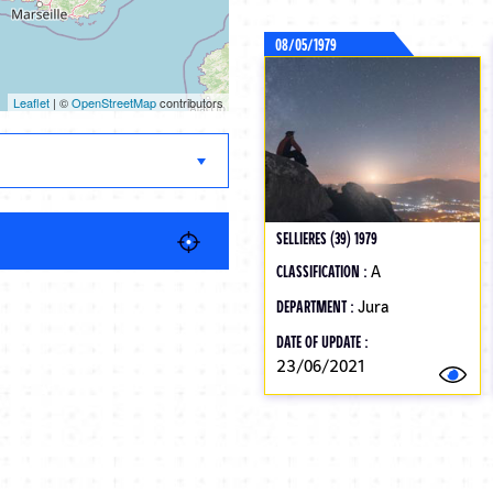
08/05/1979
Leaflet
| ©
OpenStreetMap
contributors
SELLIERES (39) 1979
CLASSIFICATION :
A
DEPARTMENT :
Jura
DATE OF UPDATE :
23/06/2021
Pagination