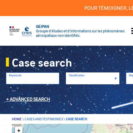
Cookies management panel
POUR TÉMOIGNER, L
GEIPAN
Groupe d’études et d’informations sur les phénomènes
aérospatiaux non identifiés.
Case search
Keywords
Classification
De
ADVANCED SEARCH
HOME
\
CASES AND TESTIMONIES
\
CASE SEARCH
+