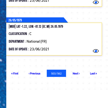
DATE OF UPDATE :
23/06/2021
26/05/1979
[MER] LAT -1.22, LON -81.12 (EC.M) 26.05.1979
CLASSIFICATION :
C
DEPARTMENT :
National (FR)
DATE OF UPDATE :
23/06/2021
Pagination
First
« First
Previous
‹ Previous
Current
503/562
Next
Next ›
Last
Last »
page
page
page
page
page