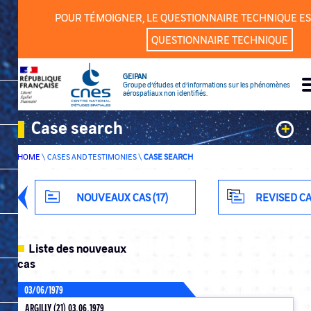
Cookies management panel
POUR TÉMOIGNER, LE QUESTIONNAIRE TECHNIQUE ES
QUESTIONNAIRE TECHNIQUE
GEIPAN
Groupe d’études et d’informations sur les phénomènes
aérospatiaux non identifiés.
Case search
+
HOME
\
CASES AND TESTIMONIES
\
CASE SEARCH
Keywords
Classification
NOUVEAUX CAS (17)
REVISED CA
Department
Liste des nouveaux
cas
03/06/1979
ADVANCED SEARCH
ARGILLY (21) 03.06.1979