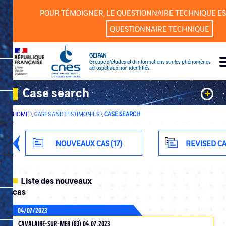
Cookies management panel
POUR TÉMOIGNER, LE QUESTIONNAIRE TECHNIQUE ES
QUESTIONNAIRE TECHNIQUE
GEIPAN
Groupe d’études et d’informations sur les phénomènes
aérospatiaux non identifiés.
Case search
+
HOME
\
CASES AND TESTIMONIES
\
CASE SEARCH
Keywords
Classification
NOUVEAUX CAS (17)
REVISED CA
Department
Liste des nouveaux
cas
04/07/2023
ADVANCED SEARCH
CAVALAIRE-SUR-MER (83) 04.07.2023