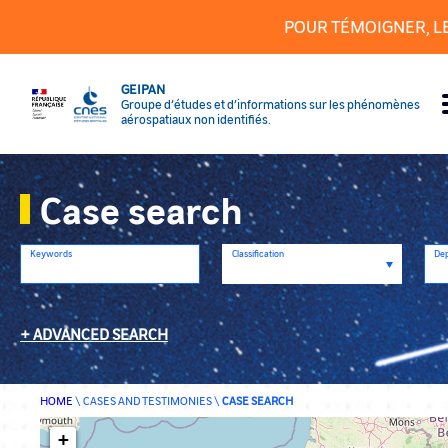
Cookies management panel
POUR TÉMOIGNER, L
GEIPAN
Groupe d’études et d’informations sur les phénomènes
aérospatiaux non identifiés.
Case search
Keywords
Classification
De
ADVANCED SEARCH
HOME
\
CASES AND TESTIMONIES
\
CASE SEARCH
+