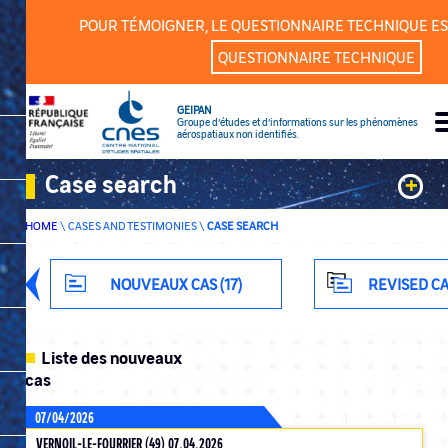
Cookies management panel
POUR TÉMOIGNER, LE QUESTIONNAIRE TECHNIQUE ES
QUESTIONNAIRE TECHNIQUE
GEIPAN
Groupe d’études et d’informations sur les phénomènes
aérospatiaux non identifiés.
Case search
+
HOME
\
CASES AND TESTIMONIES
\
CASE SEARCH
Keywords
Classification
NOUVEAUX CAS (17)
REVISED CA
Department
Liste des nouveaux
cas
07/04/2026
ADVANCED SEARCH
VERNOIL-LE-FOURRIER (49) 07.04.2026