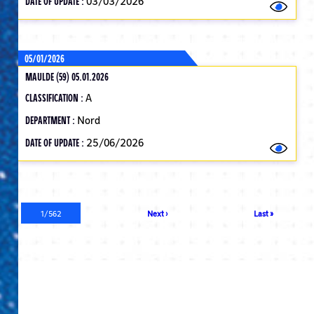
DATE OF UPDATE :
03/03/2026
05/01/2026
MAULDE (59) 05.01.2026
CLASSIFICATION :
A
DEPARTMENT :
Nord
DATE OF UPDATE :
25/06/2026
Pagination
Current
1/562
Next
Next ›
Last
Last »
page
page
page