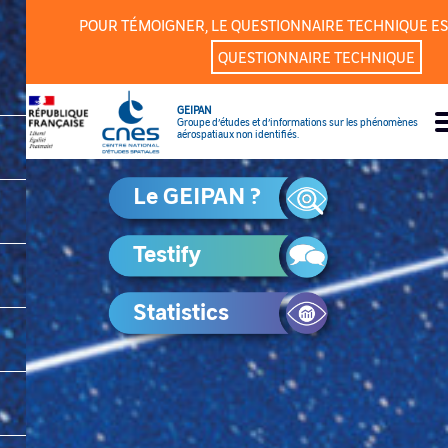
Cookies management panel
POUR TÉMOIGNER, LE QUESTIONNAIRE TECHNIQUE ES
QUESTIONNAIRE TECHNIQUE
GEIPAN
Groupe d’études et d’informations sur les phénomènes
aérospatiaux non identifiés.
Le GEIPAN ?
Testify
Statistics