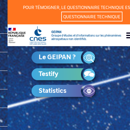
Cookies management panel
POUR TÉMOIGNER, LE QUESTIONNAIRE TECHNIQUE ES
QUESTIONNAIRE TECHNIQUE
GEIPAN
Groupe d’études et d’informations sur les phénomènes
aérospatiaux non identifiés.
Le GEIPAN ?
Testify
Statistics