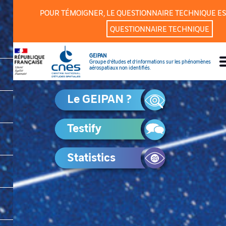
Cookies management panel
POUR TÉMOIGNER, LE QUESTIONNAIRE TECHNIQUE ES
QUESTIONNAIRE TECHNIQUE
GEIPAN
Groupe d’études et d’informations sur les phénomènes
aérospatiaux non identifiés.
Le GEIPAN ?
Testify
Statistics