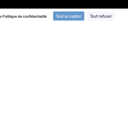
Tout accepter
Tout refuser
re
Politique de confidentialité
.
ation et de traitement d'images du
ment d’images et de vidéos privilégié par le GEIPAN pour