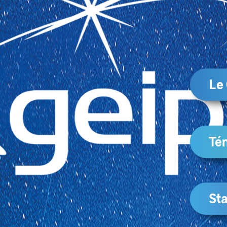
Le
Té
Sta