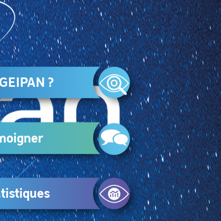
 GEIPAN ?
moigner
tistiques