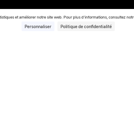
tatistiques et améliorer notre site web. Pour plus d'informations, consultez not
Personnaliser
Politique de confidentialité
20 mai 2025
IPACO® : Le logiciel d’authentific
GEIPAN
IPACO® est le logiciel d’authentification et de traite
les enquêtes.