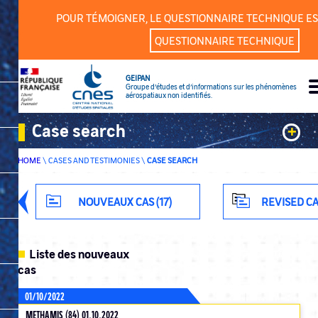
Cookies management panel
POUR TÉMOIGNER, LE QUESTIONNAIRE TECHNIQUE ES
QUESTIONNAIRE TECHNIQUE
GEIPAN
Groupe d’études et d’informations sur les phénomènes
aérospatiaux non identifiés.
Case search
+
HOME
\
CASES AND TESTIMONIES
\
CASE SEARCH
Keywords
Classification
NOUVEAUX CAS (17)
REVISED CA
Department
Liste des nouveaux
cas
01/10/2022
ADVANCED SEARCH
METHAMIS (84) 01.10.2022