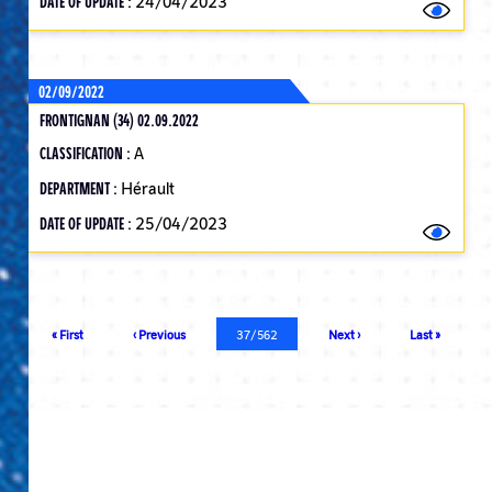
DATE OF UPDATE :
24/04/2023
02/09/2022
FRONTIGNAN (34) 02.09.2022
CLASSIFICATION :
A
DEPARTMENT :
Hérault
DATE OF UPDATE :
25/04/2023
Pagination
First
« First
Previous
‹ Previous
Current
37/562
Next
Next ›
Last
Last »
page
page
page
page
page