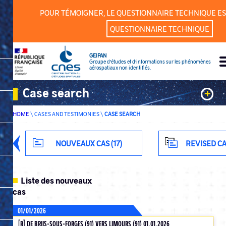
Cookies management panel
POUR TÉMOIGNER, LE QUESTIONNAIRE TECHNIQUE ES
QUESTIONNAIRE TECHNIQUE
GEIPAN
Groupe d’études et d’informations sur les phénomènes
aérospatiaux non identifiés.
Case search
+
HOME
\
CASES AND TESTIMONIES
\
CASE SEARCH
Keywords
Classification
NOUVEAUX CAS (17)
REVISED CA
Department
Liste des nouveaux
cas
01/01/2026
ADVANCED SEARCH
[R] DE BRIIS-SOUS-FORGES (91) VERS LIMOURS (91) 01.01.2026