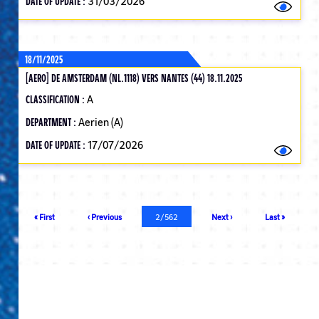
DATE OF UPDATE :
31/03/2026
18/11/2025
[AERO] DE AMSTERDAM (NL.1118) VERS NANTES (44) 18.11.2025
CLASSIFICATION :
A
DEPARTMENT :
Aerien (A)
DATE OF UPDATE :
17/07/2026
Pagination
First
« First
Previous
‹ Previous
Current
2/562
Next
Next ›
Last
Last »
page
page
page
page
page