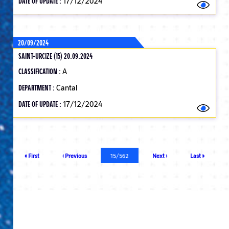
DATE OF UPDATE :
17/12/2024
20/09/2024
SAINT-URCIZE (15) 20.09.2024
CLASSIFICATION :
A
DEPARTMENT :
Cantal
DATE OF UPDATE :
17/12/2024
Pagination
First
« First
Previous
‹ Previous
Current
15/562
Next
Next ›
Last
Last »
page
page
page
page
page