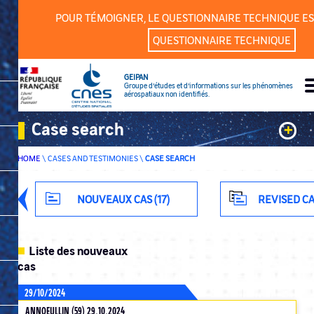
Cookies management panel
POUR TÉMOIGNER, LE QUESTIONNAIRE TECHNIQUE ES
QUESTIONNAIRE TECHNIQUE
GEIPAN
Groupe d’études et d’informations sur les phénomènes
aérospatiaux non identifiés.
Case search
+
HOME
\
CASES AND TESTIMONIES
\
CASE SEARCH
Keywords
Classification
NOUVEAUX CAS (17)
REVISED CA
Department
Liste des nouveaux
cas
29/10/2024
ADVANCED SEARCH
ANNOEULLIN (59) 29.10.2024