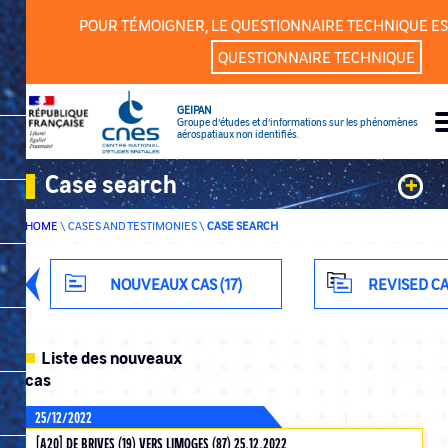
Cookies management panel
POUR TÉMOIGNER, LE QUESTIONNAIRE TECHNIQUE ES
QUESTIONNAIRE TECHNIQUE
GEIPAN
Groupe d’études et d’informations sur les phénomènes
aérospatiaux non identifiés.
Case search
+
HOME
\
CASES AND TESTIMONIES
\
CASE SEARCH
Keywords
Classification
NOUVEAUX CAS (17)
REVISED CA
Department
Liste des nouveaux
cas
25/12/2022
ADVANCED SEARCH
[A20] DE BRIVES (19) VERS LIMOGES (87) 25.12.2022