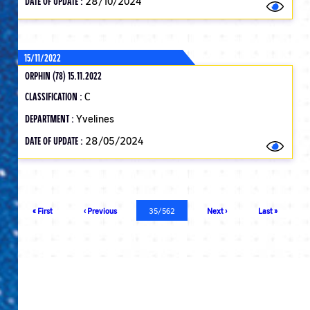
DATE OF UPDATE :
28/10/2024
15/11/2022
ORPHIN (78) 15.11.2022
CLASSIFICATION :
C
DEPARTMENT :
Yvelines
DATE OF UPDATE :
28/05/2024
Pagination
First
« First
Previous
‹ Previous
Current
35/562
Next
Next ›
Last
Last »
page
page
page
page
page