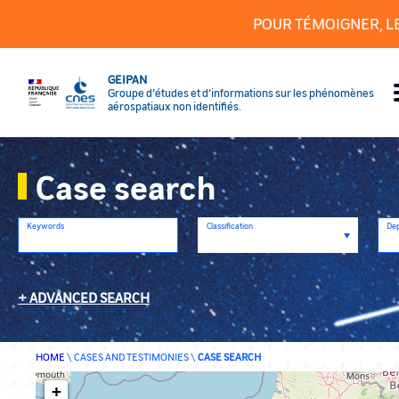
Cookies management panel
POUR TÉMOIGNER, L
GEIPAN
Groupe d’études et d’informations sur les phénomènes
aérospatiaux non identifiés.
Case search
Keywords
Classification
De
ADVANCED SEARCH
HOME
\
CASES AND TESTIMONIES
\
CASE SEARCH
+